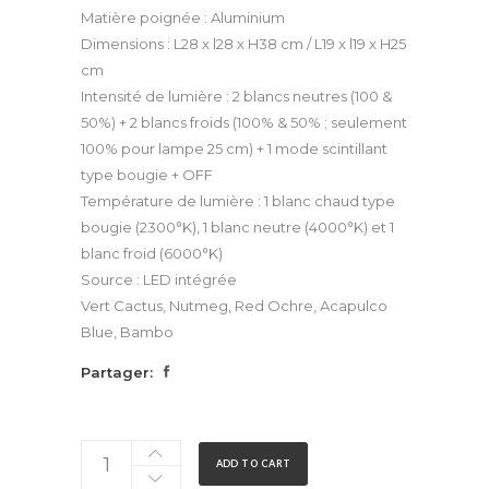
Matière poignée : Aluminium
Dimensions : L28 x l28 x H38 cm / L19 x l19 x H25
cm
Intensité de lumière : 2 blancs neutres (100 &
50%) + 2 blancs froids (100% & 50% ; seulement
100% pour lampe 25 cm) + 1 mode scintillant
type bougie + OFF
Température de lumière : 1 blanc chaud type
bougie (2300°K), 1 blanc neutre (4000°K) et 1
blanc froid (6000°K)
Source : LED intégrée
Vert Cactus, Nutmeg, Red Ochre, Acapulco
Blue, Bambo
Partager:
ADD TO CART