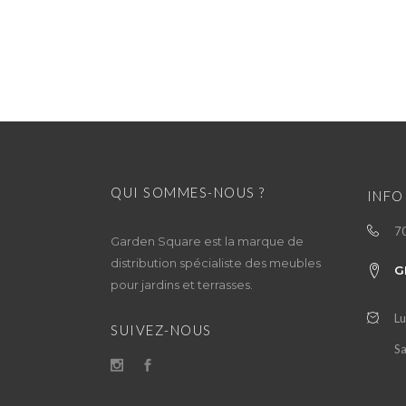
QUI SOMMES-NOUS ?
INFO
7
Garden Square est la marque de
distribution spécialiste des meubles
G
pour jardins et terrasses.
Lu
SUIVEZ-NOUS
Sa