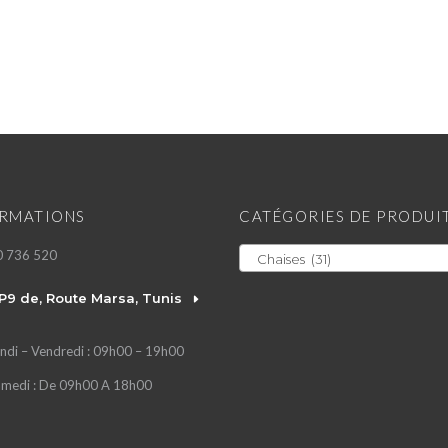
RMATIONS
CATÉGORIES DE PRODUI
0 736 520
Chaises (31)
P9 de, Route Marsa, Tunis
ndi – Vendredi : 09h00 – 19h00
medi : De 09h00 A 18h00