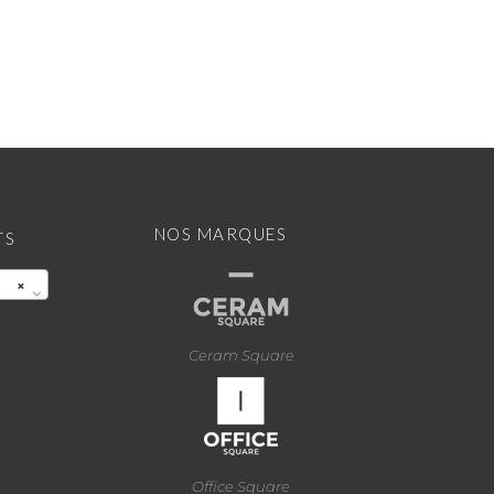
NOS MARQUES
TS
×
Ceram Square
Office Square